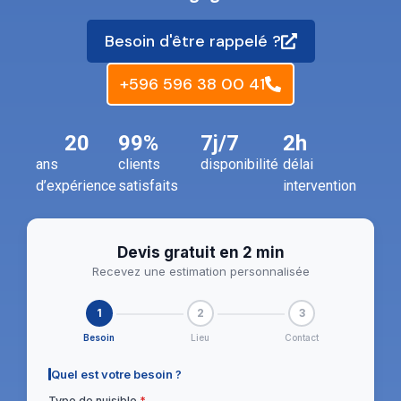
Besoin d'être rappelé ?
+596 596 38 00 41
20
99%
7j/7
2h
ans
clients
disponibilité
délai
d’expérience
satisfaits
intervention
Devis gratuit en 2 min
Recevez une estimation personnalisée
1
2
3
Besoin
Lieu
Contact
Quel est votre besoin ?
Type de nuisible
*