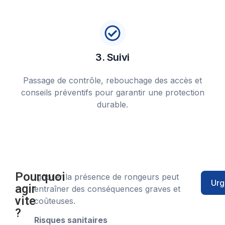
3. Suivi
Passage de contrôle, rebouchage des accès et
conseils préventifs pour garantir une protection
durable.
Pourquoi
Ignorer la présence de rongeurs peut
Urg
agir
entraîner des conséquences graves et
vite
coûteuses.
?
Risques sanitaires