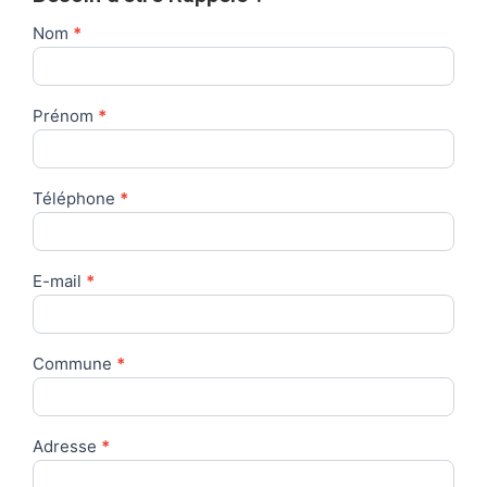
Nom
*
Formulaire
de
contact
Prénom
*
Téléphone
*
E-mail
*
Commune
*
Adresse
*